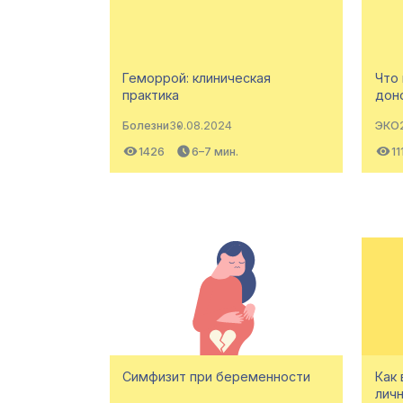
Геморрой: клиническая
Что 
практика
дон
Болезни
30.08.2024
ЭКО
1426
6–7 мин.
11
Симфизит при беременности
Как 
лич