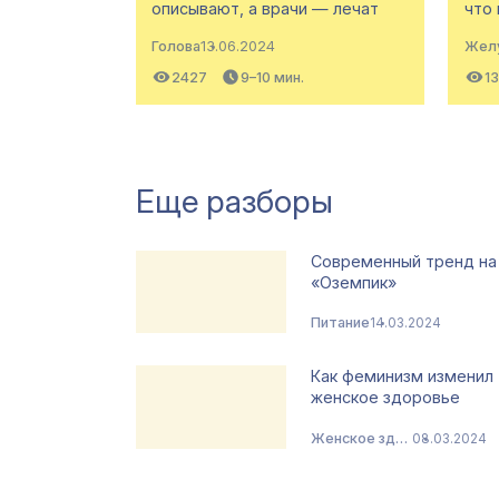
описывают, а врачи — лечат
что 
Голова
13.06.2024
Жел
2427
9–10 мин.
1
Еще разборы
Современный тренд на
«Оземпик»
Питание
14.03.2024
Как феминизм изменил
женское здоровье
Женское здоровье
08.03.2024