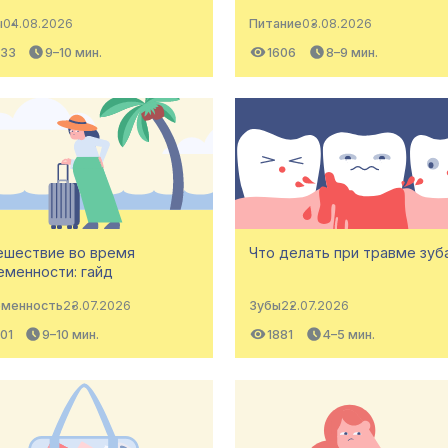
ы
04.08.2026
Питание
03.08.2026
133
9–10 мин.
1606
8–9 мин.
ешествие во время
Что делать при травме зуб
еменности: гайд
еменность
23.07.2026
Зубы
22.07.2026
01
9–10 мин.
1881
4–5 мин.