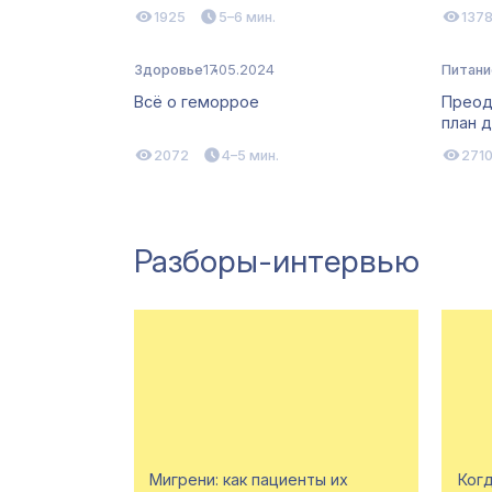
1925
5–6 мин.
137
Здоровье
17.05.2024
Питани
Всё о геморрое
Преод
план 
2072
4–5 мин.
271
Разборы-интервью
Мигрени: как пациенты их
Когд