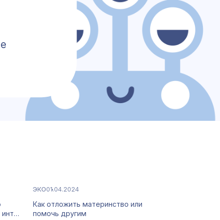
те
ЭКО
01.04.2024
о
Как отложить материнство или
 инт…
помочь другим