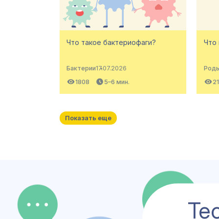
Что такое бактериофаги?
Что
Бактерии
17.07.2026
Род
1808
5–6 мин.
21
Показать еще
Те