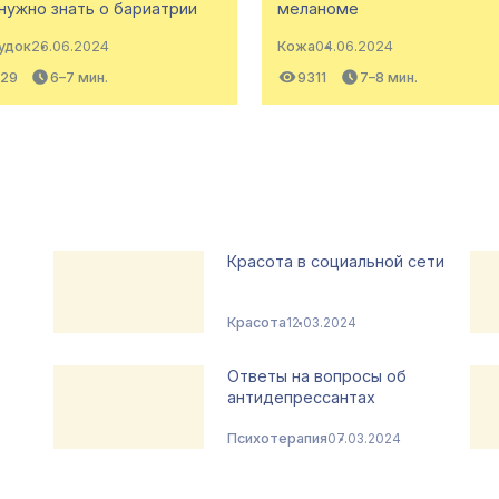
нужно знать о бариатрии
меланоме
удок
26.06.2024
Кожа
04.06.2024
329
6–7 мин.
9311
7–8 мин.
Красота в социальной сети
Красота
12.03.2024
Ответы на вопросы об
антидепрессантах
Психотерапия
07.03.2024