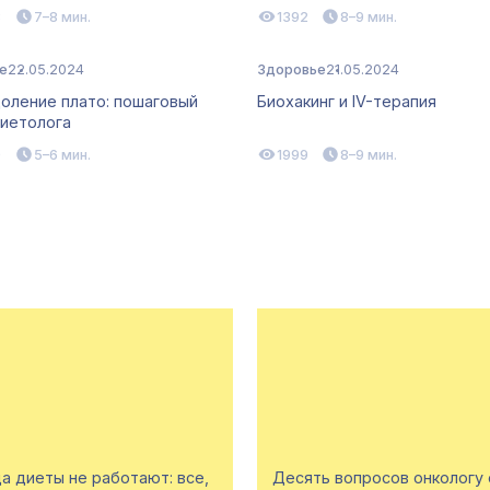
8
7–8 мин.
1392
8–9 мин.
е
22.05.2024
Здоровье
21.05.2024
оление плато: пошаговый
Биохакинг и IV-терапия
диетолога
0
5–6 мин.
1999
8–9 мин.
а диеты не работают: все,
Десять вопросов онкологу 