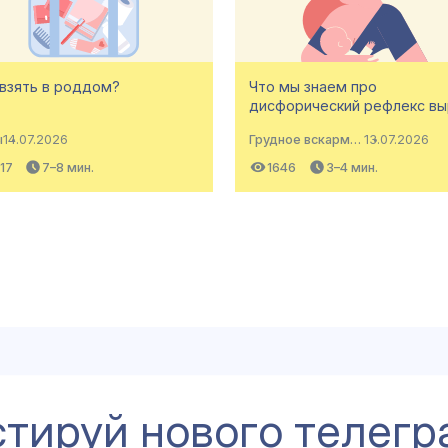
 взять в роддом?
Что мы знаем про
дисфорический рефлекс в
ы
14.07.2026
Грудное вскармливание
13.07.2026
17
7–8 мин.
1646
3–4 мин.
стируй нового телегр