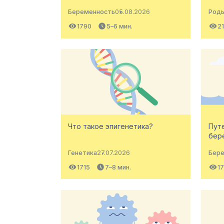
Беременность
05.08.2026
Род
1790
5–6 мин.
2
Что такое эпигенетика?
Пут
бер
Генетика
27.07.2026
Бер
1715
7–8 мин.
17