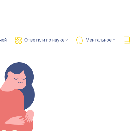
чей
Ответили по науке
Ментальное