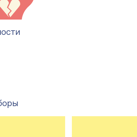
ности
боры