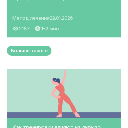
Метод лечения
22.01.2026
2187
1–2 мин.
Больше такого
Как тренировки влияют на либидо