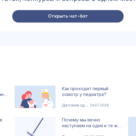
Открыть чат-бот
Как проходит первый
ан…
осмотр у педиатра?
Детское здоровье
21.07.2026
е
Почему мы вечно
наступаем на одни и те ж…