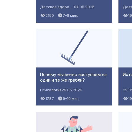
Детское здоровье
05.08.2026
2190
7–8 мин.
1
Почему мы вечно наступаем на
Ихти
одни и те же грабли?
Психология
29.05.2026
29.0
1787
9–10 мин.
19