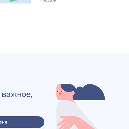
29.05.2026
 важное,
еня