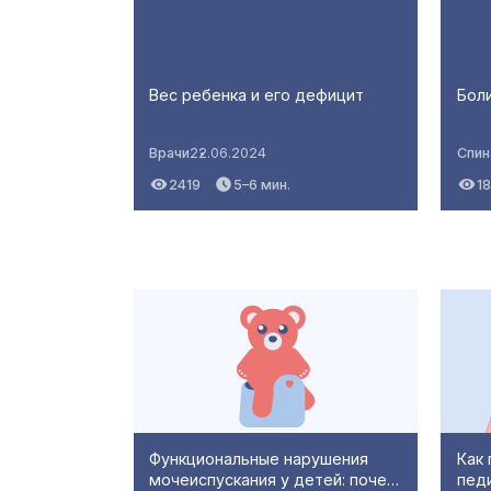
Вес ребенка и его дефицит
Боли
Врачи
22.06.2024
Спин
2419
5–6 мин.
1
Функциональные нарушения
Как
мочеиспускания у детей: поче…
пед