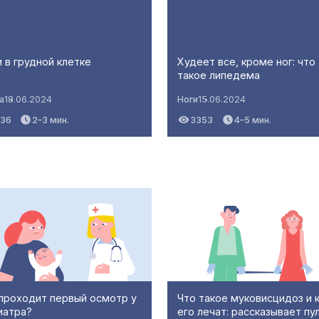
 в грудной клетке
Худеет все, кроме ног: что
такое липедема
а
18.06.2024
Ноги
15.06.2024
836
2–3 мин.
3353
4–5 мин.
 проходит первый осмотр у
Что такое муковисцидоз и 
иатра?
его лечат: рассказывает пу