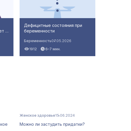
Дефицитные состояния при
ет …
беременности
Беременность
07.05.2026
1912
6–7 мин.
Женское здоровье
15.06.2024
акое
Можно ли застудить придатки?