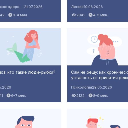
Детское здоровье
21.07.2026
Легкие
10.06.2026
942
3–4 мин.
2041
4–5 мин.
оз: кто такие люди-рыбки?
Сам не решу: как хроническ
усталость от принятия ре
5.2026
Психология
28.05.2026
11
6–7 мин.
2122
8–9 мин.