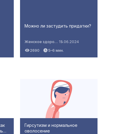
Можно ли застудить придатки?
Женское здоровье
15.06.2024
2690
5–6 мин.
как
Гирсутизм и нормальное
ль…
оволосение