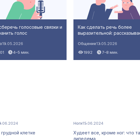
сберечь голосовые связки и
Как сделать речь более
ранить голос
выразительной: рассказыва
о
19.05.2026
Общение
13.05.2026
01
4–5 мин.
1992
7–8 мин.
8.06.2024
Ноги
15.06.2024
 грудной клетке
Худеет все, кроме ног: что т
липедема