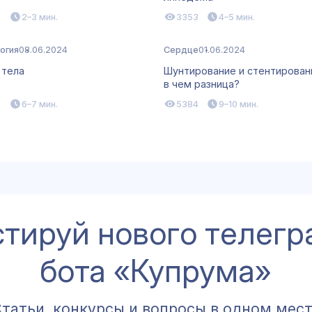
6
2–3 мин.
3353
4–5 мин.
огия
08.06.2024
Сердце
01.06.2024
 тела
Шунтирование и стентирова
в чем разница?
6
6–7 мин.
5384
9–10 мин.
стируй нового телегр
бота «Купрума»
татьи, конкурсы и вопросы в одном мес