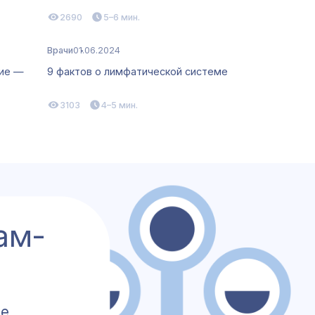
2690
5–6 мин.
Врачи
01.06.2024
ние —
9 фактов о лимфатической системе
3103
4–5 мин.
ам-
те