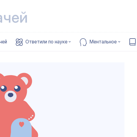
ачей
чей
Ответили по науке
Ментальное