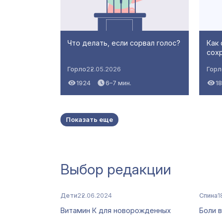
Что делать, если сорвал голос?
Как 
сох
Горло
22.05.2026
Горл
1924
6–7 мин.
18
Показать еще
Выбор редакции
Дети
22.06.2024
Спина
1
Витамин К для новорожденных
Боли в