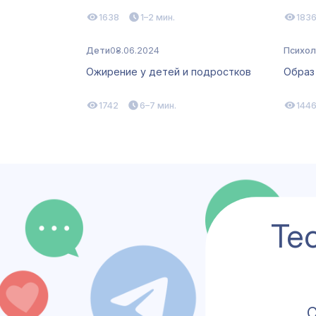
1638
1–2 мин.
183
Дети
08.06.2024
Психол
Ожирение у детей и подростков
Образ
1742
6–7 мин.
144
Те
C