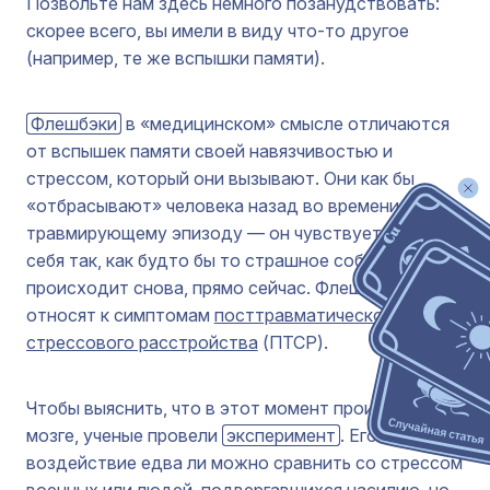
Позвольте нам здесь немного позанудствовать:
скорее всего, вы имели в виду что-то другое
(например, те же вспышки памяти).
Флешбэки
в «медицинском» смысле отличаются
от вспышек памяти своей навязчивостью и
стрессом, который они вызывают. Они как бы
«отбрасывают» человека назад во времени к
травмирующему эпизоду — он чувствует и ведет
себя так, как будто бы то страшное событие
происходит снова, прямо сейчас. Флешбэки
относят к симптомам
посттравматического
стрессового расстройства
(ПТСР).
Чтобы выяснить, что в этот момент происходит в
мозге, ученые провели
эксперимент
. Его
воздействие едва ли можно сравнить со стрессом