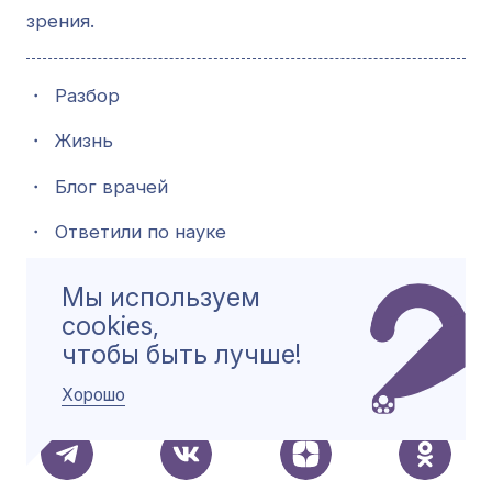
зрения.
・
Разбор
・
Жизнь
・
Блог врачей
・
Ответили по науке
・
Ментальное
Мы используем
cookies,
・
Больше чем справочник
чтобы быть лучше!
・
Подкасты
Хорошо