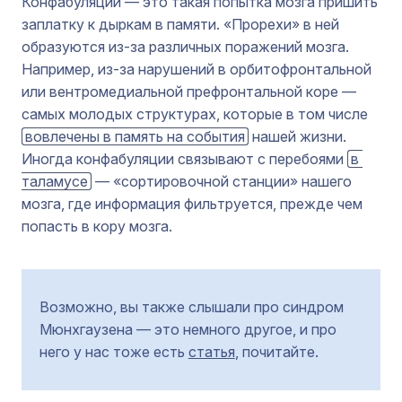
Конфабуляции — это такая попытка мозга пришить
заплатку к дыркам в памяти. «Прорехи» в ней
образуются из-за различных поражений мозга.
Например, из-за нарушений в орбитофронтальной
или вентромедиальной префронтальной коре —
самых молодых структурах, которые в том числе
вовлечены в память на события
нашей жизни.
Иногда конфабуляции связывают с перебоями
в 
таламусе
— «сортировочной станции» нашего
мозга, где информация фильтруется, прежде чем
попасть в кору мозга.
Возможно, вы также слышали про синдром
Мюнхгаузена — это немного другое, и про
него у нас тоже есть
статья
, почитайте.