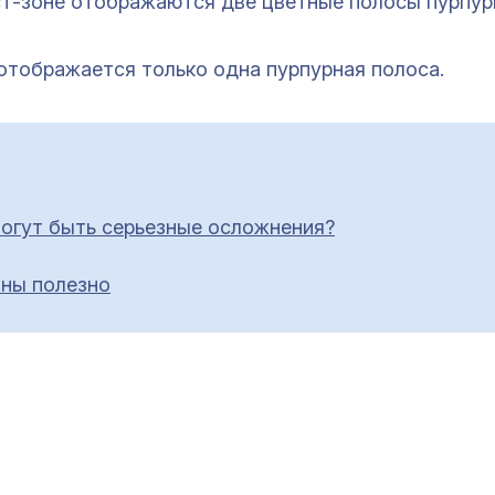
ст-зоне отображаются две цветные полосы пурпур
отображается только одна пурпурная полоса.
могут быть серьезные осложнения?
ины полезно