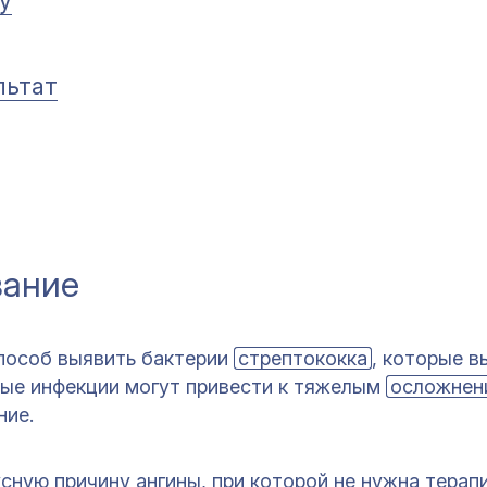
у
льтат
вание
пособ выявить бактерии
стрептококка
, которые 
вые инфекции могут привести к тяжелым
осложнен
ние.
сную причину ангины, при которой не нужна терап