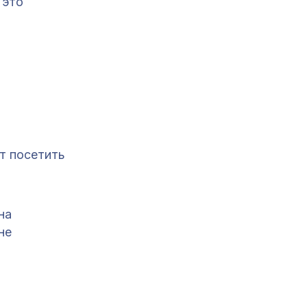
 это
т посетить
на
не