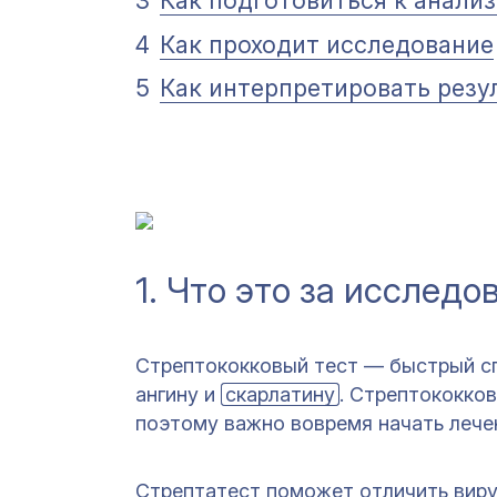
3
Как подготовиться к анализ
4
Как проходит исследование
5
Как интерпретировать резу
1. Что это за исследо
Стрептококковый тест — быстрый с
ангину и
скарлатину
. Стрептококко
поэтому важно вовремя начать лече
Стрептатест поможет отличить виру