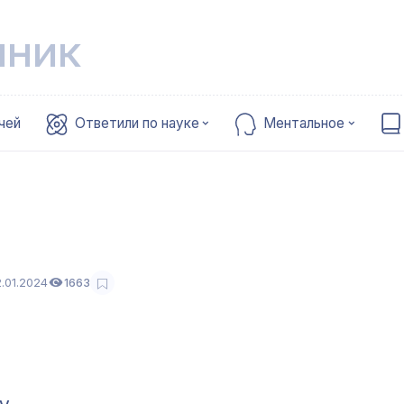
чник
чей
Ответили по науке
Ментальное
.01.2024
1663