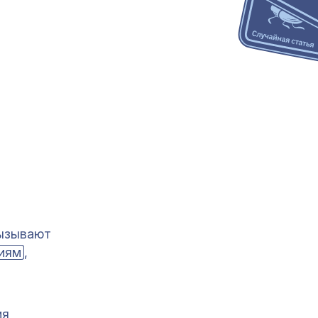
вызывают
иям
,
ия