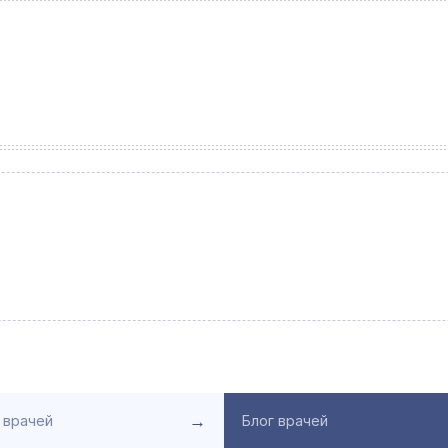
→
 врачей
Блог врачей