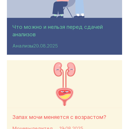
Что можно и нельзя перед сдачей
анализов
Анализы
20.08.2025
Запах мочи меняется с возрастом?
Мочевыделительная система
19.08.2025