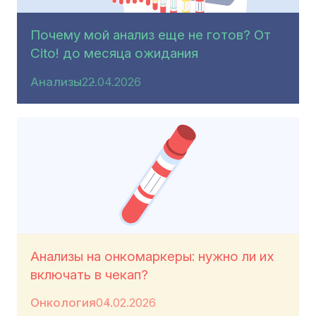
Почему мой анализ еще не готов? От
Cito! до месяца ожидания
Анализы
22.04.2026
Анализы на онкомаркеры: нужно ли их
включать в чекап?
Онкология
04.02.2026