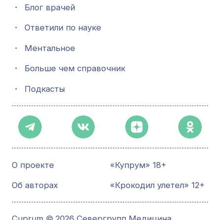
・
Блог врачей
・
Ответили по науке
・
Ментальное
・
Больше чем справочник
・
Подкасты
О проекте
«Купрум» 18+
Об авторах
«Крокодил улетел» 12+
Cuprum © 2026 Севергрупп Медицина