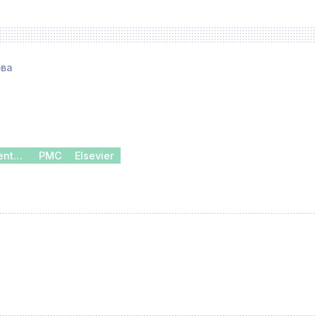
ова
Oxford Learning Centers
PMC
Elsevier