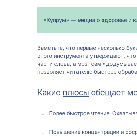
«
Ку
прум» —
ме
диа о
здо
ровье и
к
Заметьте, что первые несколько бу
этого инструмента утверждают, что
части слова, а мозг сам «додумывае
позволяет читателю быстрее обраба
Какие
плюсы
обещает ме
Более быстрое чтение. Охватыв
Повышение концентрации и соср