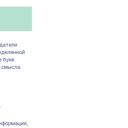
здатели
ыделенной
е букв
 смысла.
.
нформация,