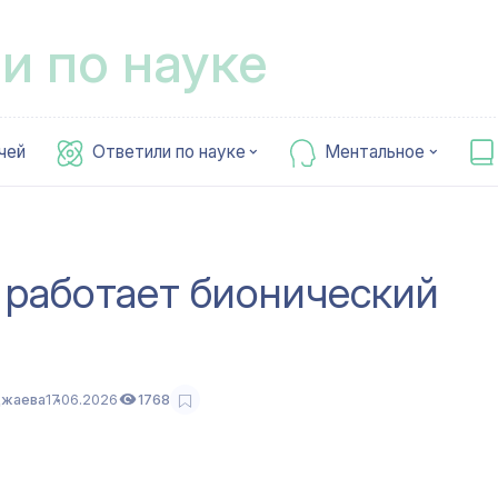
и по науке
чей
Ответили по науке
Ментальное
 работает бионический
джаева
17.06.2026
1768