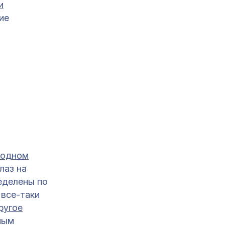
и
ие
 одном
лаз на
ределены по
 все-таки
ругое
ным