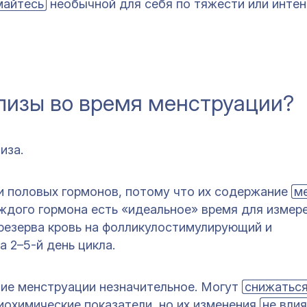
майтесь
необычной для себя по тяжести или инте
лизы во время менструации?
иза.
и половых гормонов, потому что их содержание
м
ждого гормона есть «идеальное» время для измере
 резерва кровь на фолликулостимулирующий и
а 2–5-й день цикла.
ние менструации незначительное. Могут
снижатьс
иохимические показатели, но их изменения
не вли