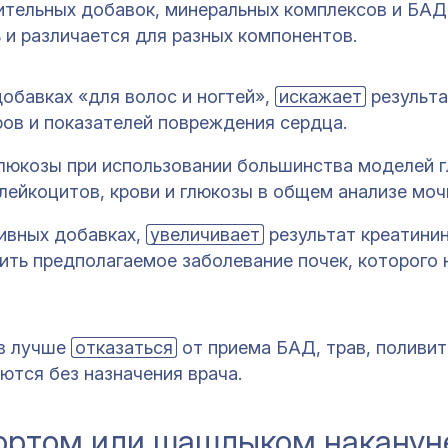
ительных добавок, минеральных комплексов и БАД
ь и различается для разных компонентов.
обавках «для волос и ногтей»,
искажает
результ
ов и показателей повреждения сердца.
люкозы при использовании большинства моделей 
лейкоцитов, крови и глюкозы в общем анализе моч
ивных добавках,
увеличивает
результат креатинин
ить предполагаемое заболевание почек, которого
ов лучше
отказаться
от приема БАД, трав, поливи
ются без назначения врача.
ортом или шашлыком наканун