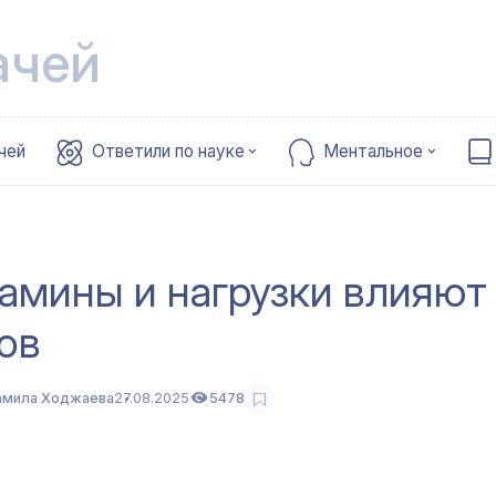
ачей
чей
Ответили по науке
Ментальное
тамины и нагрузки влияют
ов
амила Ходжаева
27.08.2025
5478