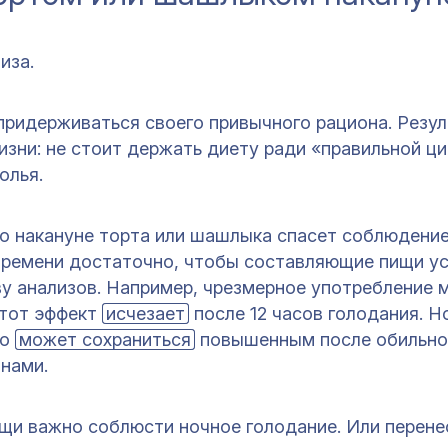
лиза.
ридерживаться своего привычного рациона. Резу
зни: не стоит держать диету ради «правильной ци
олья.
го накануне торта или шашлыка спасет соблюдение
 времени достаточно, чтобы составляющие пищи у
у анализов. Например, чрезмерное употребление 
этот эффект
исчезает
после 12 часов голодания. Н
но
может сохраниться
повышенным после обильно
инами.
щи важно соблюсти ночное голодание. Или перене