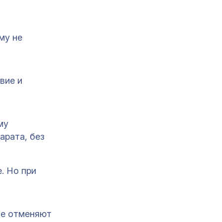
му не
вие и
му
арата, без
. Но при
не отменяют