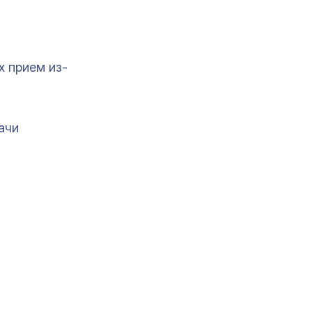
х прием из-
ачи