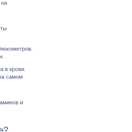
 на
аты
глюкометров.
и.
а в крови.
 на самом
таминов и
е?