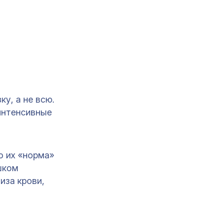
у, а не всю.
интенсивные
о их «норма»
шком
иза крови,