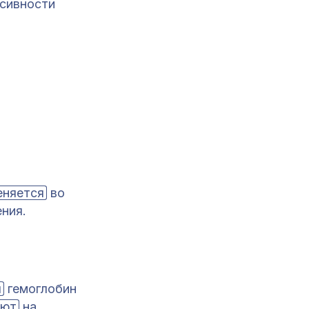
нсивности
еняется
во
ния.
я
гемоглобин
яют
на