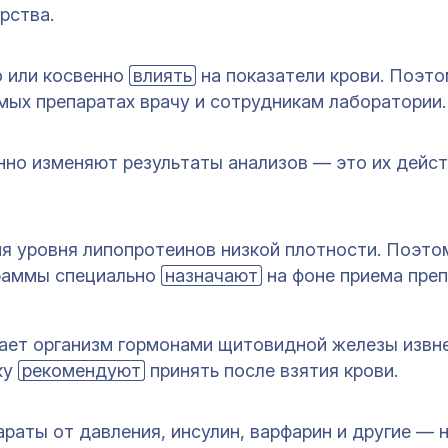
арства.
 или косвенно
влиять
на показатели крови. Поэто
мых препаратах врачу и сотрудникам лаборатории.
но изменяют результаты анализов — это их дейст
я уровня липопротеинов низкой плотности. Поэто
граммы специально
назначают
на фоне приема преп
ает организм гормонами щитовидной железы извне
ку
рекомендуют
принять после взятия крови.
раты от давления, инсулин, варфарин и другие — 