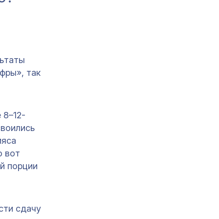
льтаты
фры», так
 8–12-
своились
мяса
о вот
й порции
сти сдачу