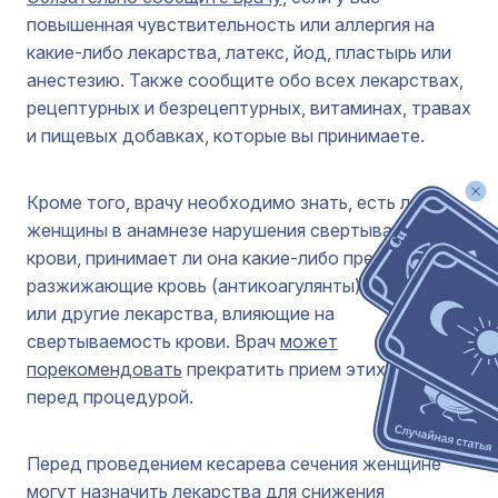
повышенная чувствительность или аллергия на
какие-либо лекарства, латекс, йод, пластырь или
анестезию. Также сообщите обо всех лекарствах,
рецептурных и безрецептурных, витаминах, травах
и пищевых добавках, которые вы принимаете.
Кроме того, врачу необходимо знать, есть ли у
женщины в анамнезе нарушения свертываемости
крови, принимает ли она какие-либо препараты,
разжижающие кровь (антикоагулянты), аспирин
или другие лекарства, влияющие на
свертываемость крови. Врач
может
порекомендовать
прекратить прием этих лекарств
перед процедурой.
Перед проведением кесарева сечения женщине
могут назначить
лекарства для снижения