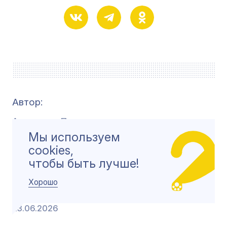
Автор:
Анастасия Полосина
Мы используем
Редактор
cookies,
чтобы быть лучше!
Тамила Ходжаева
Хорошо
Дата публикации
23.06.2026