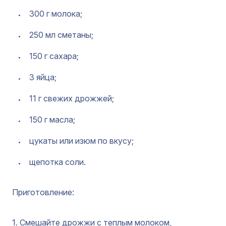
300 г молока;
250 мл сметаны;
150 г сахара;
3 яйца;
11 г свежих дрожжей;
150 г масла;
цукаты или изюм по вкусу;
щепотка соли.
Приготовление:
1. Смешайте дрожжи с теплым молоком,