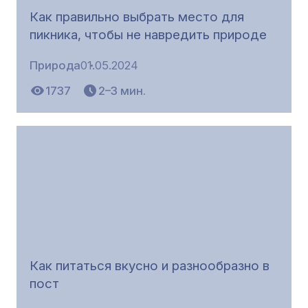
Как правильно выбрать место для
пикника, чтобы не навредить природе
Природа
01.05.2024
1737
2–3 мин.
Как питаться вкусно и разнообразно в
пост