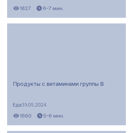
1827
6–7 мин.
Продукты с витаминами группы В
Еда
31.05.2024
1660
5–6 мин.