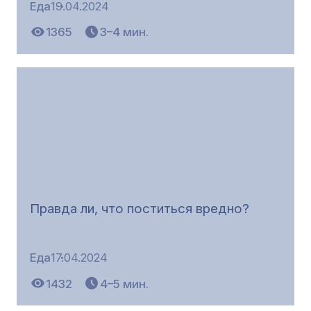
Еда
19.04.2024
1365
3–4 мин.
Правда ли, что поститься вредно?
Еда
17.04.2024
1432
4–5 мин.