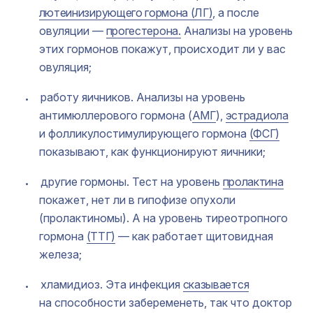
лютеинизирующего гормона (ЛГ)
, а после
овуляции —
прогестерона.
Анализы на уровень
этих гормонов покажут, происходит ли у вас
овуляция;
работу яичников. Анализы на уровень
антимюллерового гормона (
АМГ
),
эстрадиола
и фолликулостимулирующего гормона
(ФСГ)
показывают, как функционируют яичники;
другие гормоны. Тест на уровень
пролактина
покажет, нет ли в гипофизе опухоли
(пролактиномы). А на уровень тиреотропного
гормона
(ТТГ)
— как работает щитовидная
железа;
хламидиоз. Эта инфекция
сказывается
на способности забеременеть, так что доктор