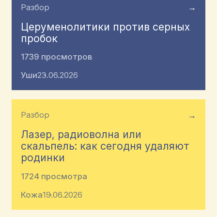
Разбор
→
Церуменолитики против серных
пробок
1739 просмотров
Уши
23.06.2026
Разбор
→
Лазер, радиоволна или
скальпель: как сегодня удаляют
родинки
1724 просмотра
Кожа
19.06.2026