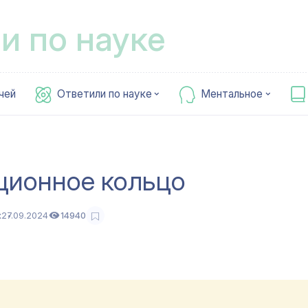
и по науке
чей
Ответили по науке
Ментальное
кционное кольцо
х
27.09.2024
14940