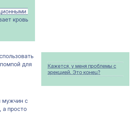
ционными 
вает кровь
использовать
 помпой для
Кажется, у меня проблемы с
эрекцией. Это конец?
я мужчин с
, а просто