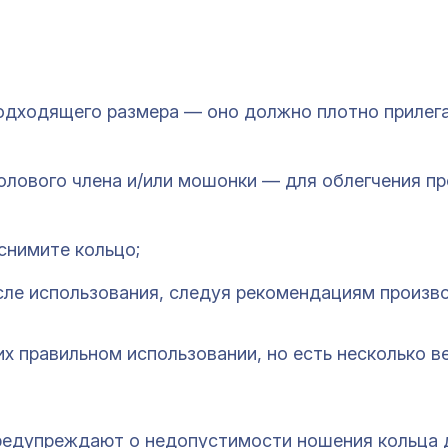
одходящего размера — оно должно плотно прилега
олового члена и/или мошонки — для облегчения п
снимите кольцо;
сле использования, следуя рекомендациям произв
х правильном использовании, но есть несколько в
редупреждают о недопустимости ношения кольца 