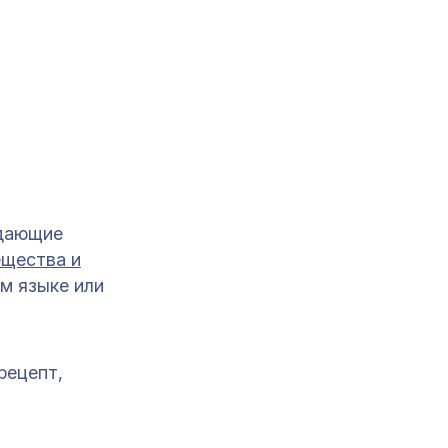
дающие
ещества и
м языке или
рецепт,