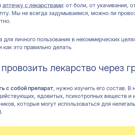
й
аптечку с лекарствами
: от боли, от укачивания, о
епту. Мы не всегда задумываемся, можно ли провоз
тно.
а для личного пользования в некоммерческих цел
и как это правильно делать.
 провозить лекарство через г
ть с собой препарат
, нужно изучить его состав. В
действующих, ядовитых, психотропных веществ и 
иков, которые могут использоваться для нелегал
.