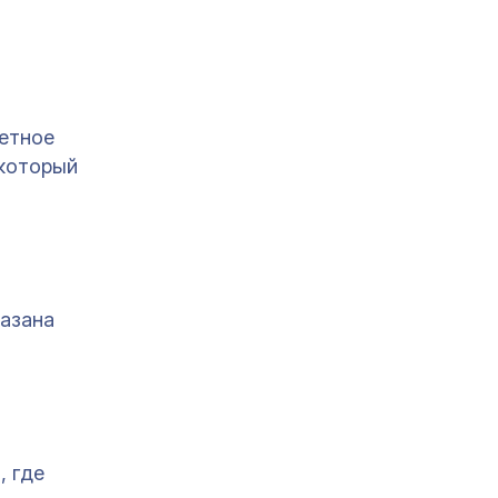
ретное
 который
казана
, где