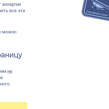
т аллергии
ить все эти
ях можно
раницу
 нем
не
их
ьного