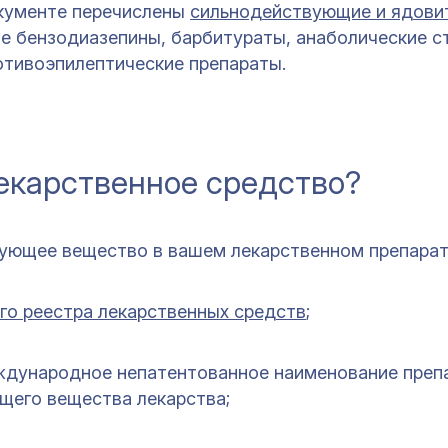
кументе перечислены
сильнодействующие и ядови
ые бензодиазепины, барбитураты, анаболические с
отивоэпилептические препараты.
лекарственное средство?
ующее вещество в вашем лекарственном препарат
го реестра лекарственных средств
;
ждународное непатентованное наименование преп
щего вещества лекарства;