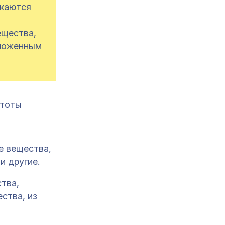
скаются
ещества,
аможенным
стоты
е вещества,
и другие.
ства,
ства, из