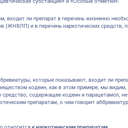
мацевтическая субстанция» и «Особые отметки».
ом, входит ли препарат в перечень жизненно необ
в (ЖНВЛП) и в перечень наркотических средств, 
ббревиатуры, которые показывают, входит ли препа
веществом кодеин, как в этом примере, мы видим, 
 средство, содержащее кодеин и парацетамол, не
отическим препаратам, о чем говорит аббревиату
о относится
к наркотическим препаратам
.