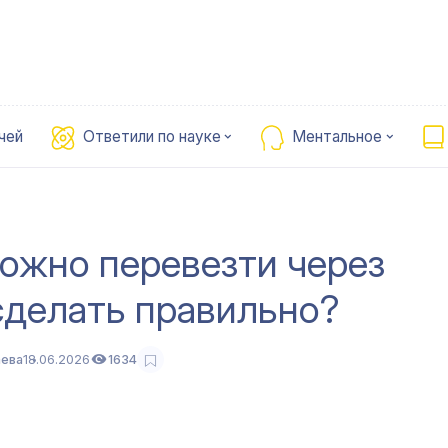
чей
Ответили по науке
Ментальное
можно перевезти через
 сделать правильно?
ева
18.06.2026
1634