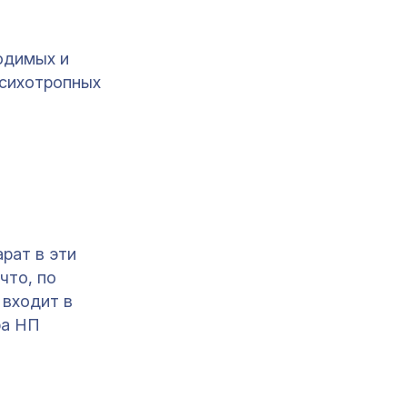
ходимых и
психотропных
рат в эти
что, по
 входит в
ра НП