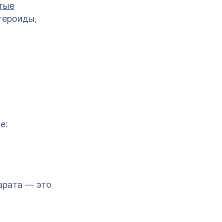
тые
тероиды,
е:
арата — это