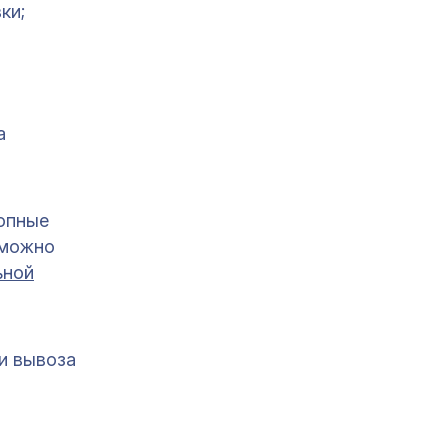
ки;
а
ропные
 можно
ьной
и вывоза