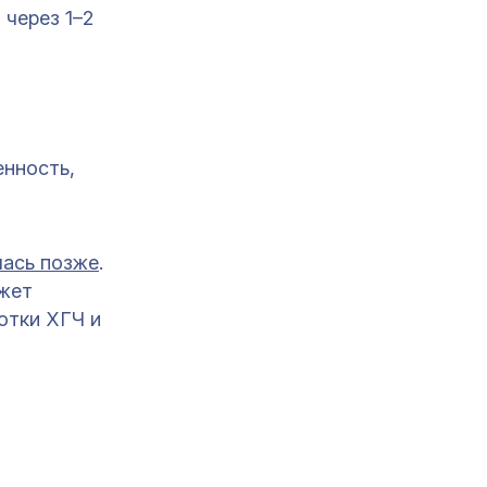
 через 1–2
енность,
лась позже
.
ожет
отки ХГЧ и