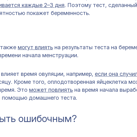
ивается каждые 2–3 дня
. Поэтому тест, сделанный
оятностью покажет беременность.
 также
могут влиять
на результаты теста на берем
времени начала менструации.
 влияет время овуляции, например,
если она случи
сяцу. Кроме того, оплодотворенная яйцеклетка м
время. Это
может повлиять
на время начала выраб
 с помощью домашнего теста.
быть ошибочным?