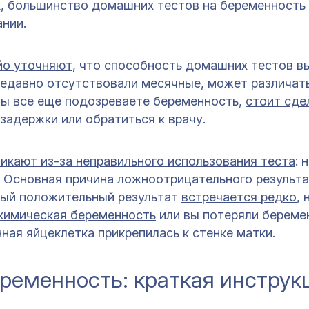
к, большинство домашних тестов на беременность
нии.
йо уточняют
, что способность домашних тестов в
недавно отсутствовали месячные, может различать
 вы все еще подозреваете беременность,
стоит сде
задержки или обратиться к врачу.
икают из-за неправильного использования теста
: 
. Основная причина ложноотрицательного результ
ный положительный результат
встречается редко
,
химическая беременность
или вы потеряли береме
ная яйцеклетка прикрепилась к стенке матки.
еременность: краткая инструк