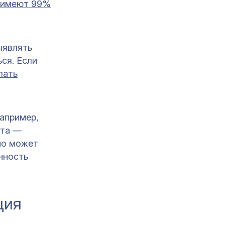
имеют 99%
ыявлять
ся. Если
лать
например,
ата —
 но может
нность
ция