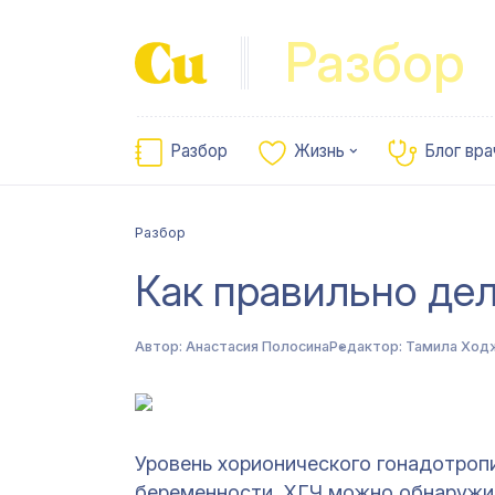
Разбор
Разбор
Жизнь
Блог вра
Разбор
Как правильно дел
Автор:
Анастасия Полосина
Редактор:
Тамила Ход
Уровень хорионического гонадотроп
беременности. ХГЧ можно обнаружит