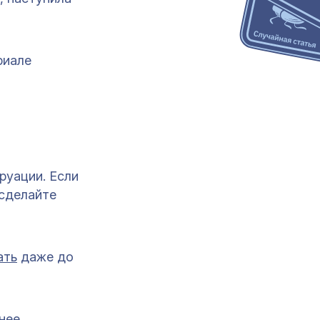
риале
руации. Если
 сделайте
ать
даже до
нее