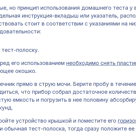
е, но принцип использования домашнего теста у в
дельная инструкция-вкладыш или указатель, расп
твовать стоит в соответствии с указаниями на них
едовательности:
 тест-полоску.
еред его использованием
необходимо снять пласт
ающее окошко.
чник прямо в струю мочи. Берите пробу в течени
едиться, что прибор собрал достаточное количеств
стую емкость и погрузить в нее половину абсорби
кунд.
кройте устройство крышкой и поместите его
горизо
ли обычная тест-полоска, тогда сразу положите ее