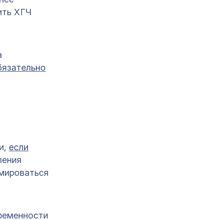
ить ХГЧ
а
бязательно
и,
если
ления
рмироваться
еременности