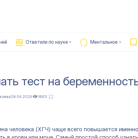
чей
Ответили по науке
Ментальное
ать тест на беременност
жаева
29.04.2026
1603
ина человека (ХГЧ) чаще всего повышается именно
ь в крови или моче. Самый простой способ узнать