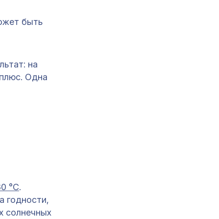
может быть
льтат: на
 плюс. Одна
30 °C
.
а годности,
х солнечных