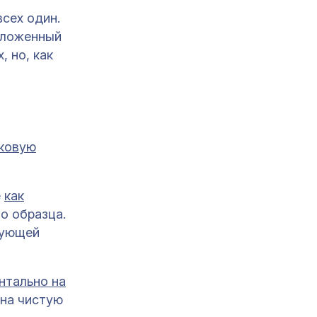
сех один.
оложенный
, но, как
иковую
е
как
о образца.
рующей
нтально на
 на чистую