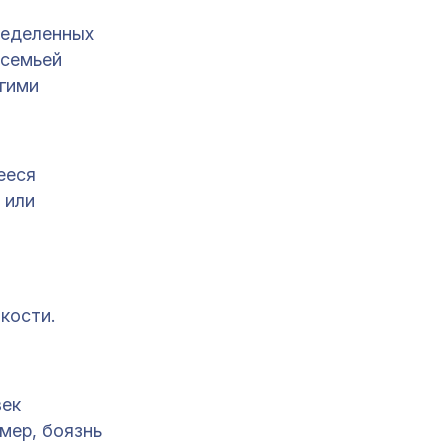
ределенных
 семьей
угими
ееся
 или
кости.
век
мер, боязнь