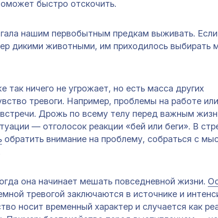
 поможет быстро отскочить.
огала нашим первобытным предкам выживать. Если
мер дикими животными, им приходилось выбирать
 так ничего не угрожает, но есть масса других
вство тревоги. Например, проблемы на работе ил
 встречи. Дрожь по всему телу перед важным жиз
уации — отголосок реакции «бей или беги». В ст
ь
обратить внимание на проблему, собраться с мы
.
когда она начинает мешать повседневной жизни.
О
мной тревогой заключаются в источнике и интенс
тво носит временный характер и случается как ре