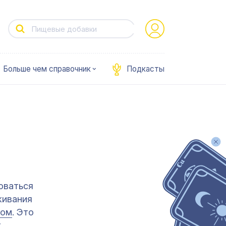
Больше чем справочник
Подкасты
оваться
живания
вом
. Это
т