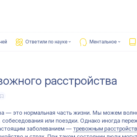
чей
Ответили по науке
Ментальное
вожного расстройства
ва — это нормальная часть жизни. Мы можем волн
, собеседования или поездки. Однако иногда пере
настоящим заболеванием —
тревожным расстройст
койство и страх. При таком состоянии люди могу