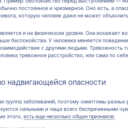
и. Пример: беспокойство перед выступлением — н
бычно постоянное и чрезмерное. Оно есть, а опас
ревога, которую человек даже не может объяснить
вляется и на физическом уровне. Она искажает во
ше беспокойства. У человека меняется поведение
 взаимодействие с другими людьми. Тревожность т
еловека тревожное расстройство, или сама по себ
тво надвигающейся опасности
я группа заболеваний, поэтому симптомы разных 
ризуются сильными и чаще всего беспричинными чу
ме этого,
есть еще несколько общих признаков: