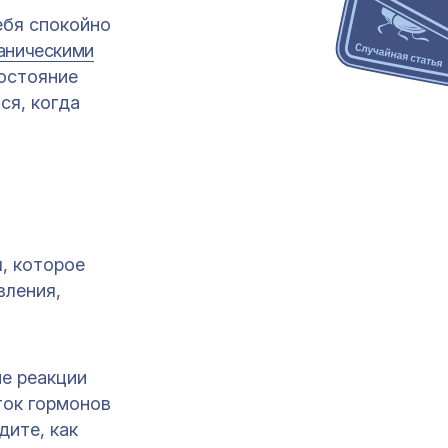
ебя спокойно
аническими
состояние
ся, когда
, которое
вления,
ие реакции
ток гормонов
дите, как