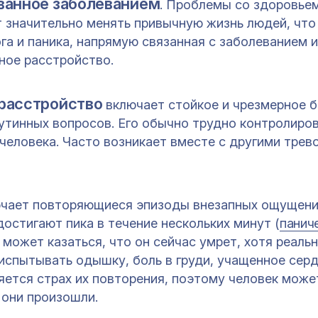
ванное заболеванием
. Проблемы со здоровье
т значительно менять привычную жизнь людей, что
ога и паника, напрямую связанная с заболеванием 
ное расстройство.
расстройство
включает стойкое и чрезмерное 
утинных вопросов. Его обычно трудно контролиров
 человека. Часто возникает вместе с другими тре
чает повторяющиеся эпизоды внезапных ощущени
достигают пика в течение нескольких минут (
панич
 может казаться, что он сейчас умрет, хотя реаль
испытывать одышку, боль в груди, учащенное сер
яется страх их повторения, поэтому человек може
 они произошли.