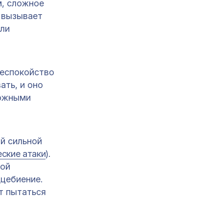
м, сложное
 вызывает
или
беспокойство
ать, и оно
вожными
й сильной
еские атаки
).
ной
дцебиение.
т пытаться