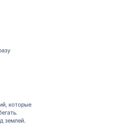
разу
ий, которые
бегать.
д землей.