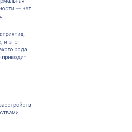
ормальная
ности — нет.
.
сприятие,
, и это
акого рода
е приводит
расстройств
вствами