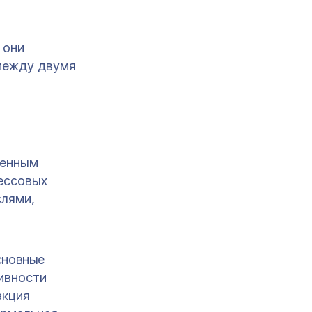
 они
 между двумя
и
ненным
рессовых
слями,
сновные
ивности
акция