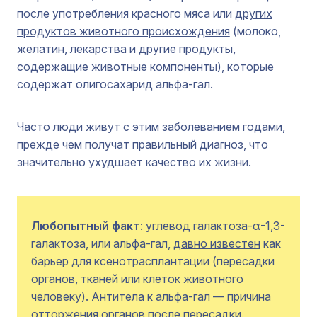
после употребления красного мяса или
других
продуктов животного происхождения
(молоко,
желатин,
лекарства
и
другие продукты
,
содержащие животные компоненты), которые
содержат олигосахарид альфа-гал.
Часто люди
живут с этим заболеванием годами
,
прежде чем получат правильный диагноз, что
значительно ухудшает качество их жизни.
Любопытный факт
: углевод галактоза-α-1,3-
галактоза, или альфа-гал,
давно известен
как
барьер для ксенотрасплантации (пересадки
органов, тканей или клеток животного
человеку). Антитела к альфа-гал — причина
отторжения органов после пересадки.