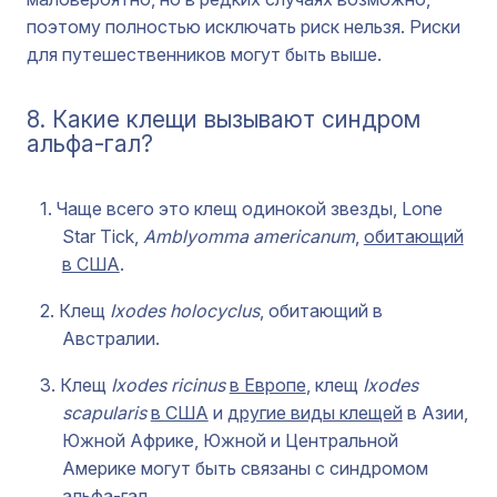
поэтому полностью исключать риск нельзя. Риски
для путешественников могут быть выше.
8. Какие клещи вызывают синдром
альфа-гал?
Чаще всего это клещ одинокой звезды, Lone
Star Tick,
Amblyomma americanum
,
обитающий
в США
.
Клещ
Ixodes holocyclus
, обитающий в
Австралии.
Клещ
Ixodes ricinus
в Европе
, клещ
Ixodes
scapularis
в США
и
другие виды клещей
в Азии,
Южной Африке, Южной и Центральной
Америке могут быть связаны с синдромом
альфа-гал.