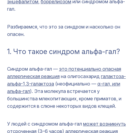
энцефалитом
,
боррелиозом
или синдромом альфа-
гал.
Разбираемся, что это за синдром и насколько он
опасен.
1. Что такое синдром альфа-гал?
Синдром альфа-гал —
это потенциально опасная
аллергическая реакция
на олигосахарид
галактоза-
альфа-1,3-галактоза
(неофициально —
α-гал, или
альфа-гал
). Эта молекула встречается у
большинства млекопитающих, кроме приматов, и
содержится в слюне некоторых видов клещей.
У людей с синдромом альфа-гал
может возникнуть
отсроченная (
3–6 часов
) аллергическая реакция