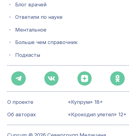
・
Блог врачей
・
Ответили по науке
・
Ментальное
・
Больше чем справочник
・
Подкасты
О проекте
«Купрум» 18+
Об авторах
«Крокодил улетел» 12+
Cuprum © 2026 Севергрупп Медицина