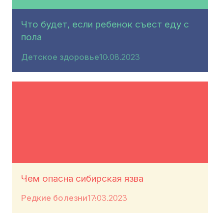
Что будет, если ребенок съест еду с
пола
Детское здоровье
10.08.2023
Чем опасна сибирская язва
Редкие болезни
17.03.2023