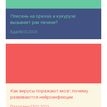
Плесень на орехах и кукурузе
вызывает рак печени?
Еда
06.02.2023
Как вирусы поражают мозг: почему
развиваются нейроинфекции
Патогены
27.01.2023