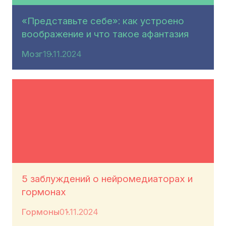
«Представьте себе»: как устроено
воображение и что такое афантазия
Мозг
19.11.2024
5 заблуждений о нейромедиаторах и
гормонах
Гормоны
01.11.2024