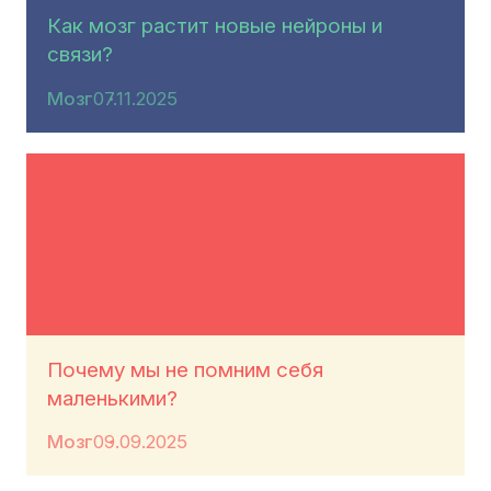
Как мозг растит новые нейроны и
связи?
Мозг
07.11.2025
Почему мы не помним себя
маленькими?
Мозг
09.09.2025