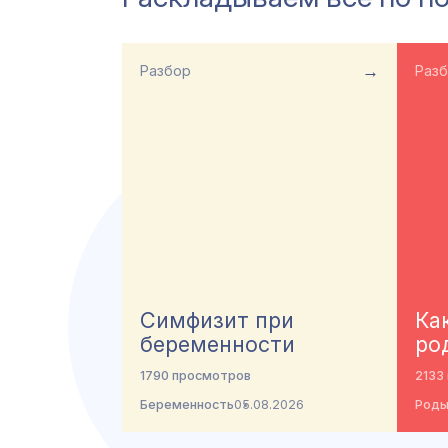
→
Разбор
Раз
Симфизит при
Ка
беременности
ро
1790 просмотров
2133
Беременность
05.08.2026
Род