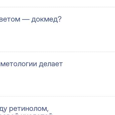
светом — докмед?
сметологии делает
ду ретинолом,