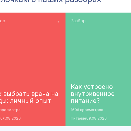
→
бор
Разбор
Как устроено
к выбрать врача на
внутривенное
ды: личный опыт
питание?
 просмотра
1606 просмотров
ы
04.08.2026
Питание
03.08.2026