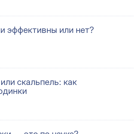
и эффективны или нет?
или скальпель: как
одинки
ки — это по науке?