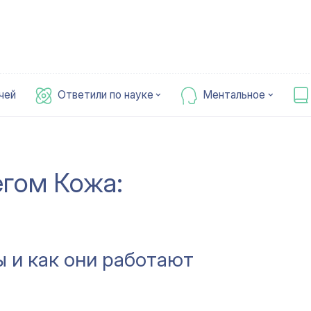
чей
Ответили по науке
Ментальное
егом Кожа:
ы и как они работают