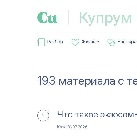
Купрум
Разбор
Жизнь
Блог вра
193 материала с т
Что такое экзосом
1
Кожа
31.07.2026