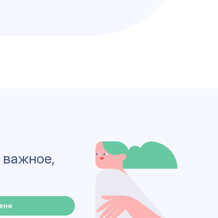
 важное,
еня