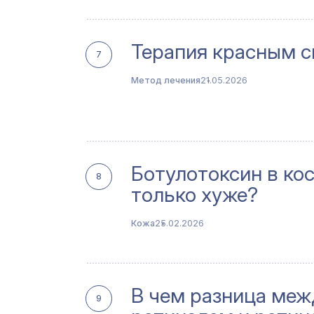
Терапия красным 
7
Метод лечения
21.05.2026
Ботулотоксин в ко
8
только хуже?
Кожа
25.02.2026
В чем разница меж
9