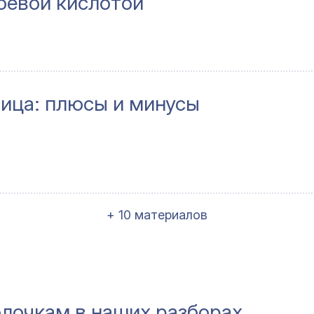
оевой кислотой
лица: плюсы и минусы
+ 10 материалов
олочкам в наших разборах