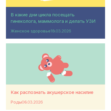
В какие дни цикла посещать
гинеколога, маммолога и делать УЗИ
Женское здоровье
18.03.2026
Как распознать акушерское насилие
Роды
06.03.2026