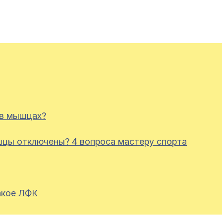
 в мышцах?
шцы отключены? 4 вопроса мастеру спорта
акое ЛФК