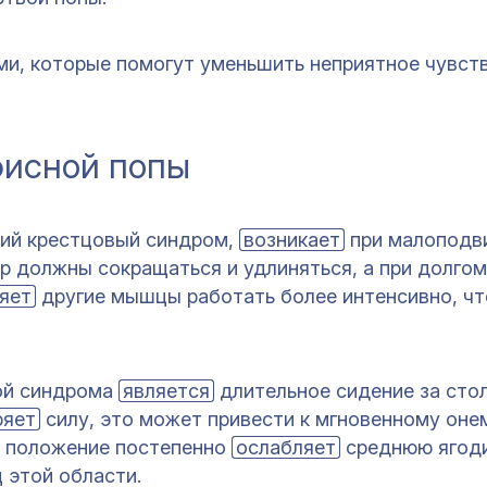
ми, которые помогут уменьшить неприятное чувст
фисной попы
ний крестцовый синдром,
возникает
при малоподв
р должны сокращаться и удлиняться, а при долгом
яет
другие мышцы работать более интенсивно, ч
ой синдрома
является
длительное сидение за стол
ряет
силу, это может привести к мгновенному он
е положение постепенно
ослабляет
среднюю ягод
 этой области.