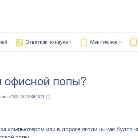
чей
Ответили по науке
Ментальное
м офисной попы?
жаева
11.09.2025
1521
 за компьютером или в дороге ягодицы как будто 
ртвой попы.