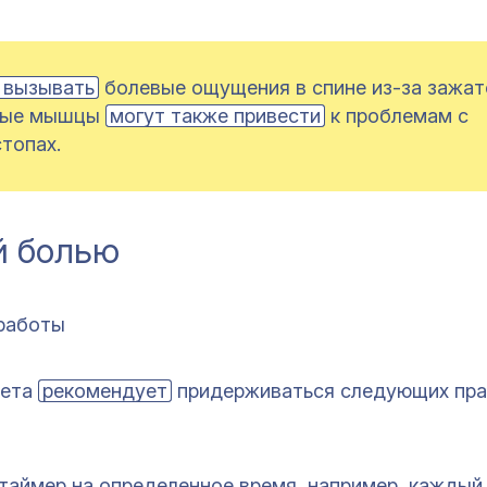
 вызывать
болевые ощущения в спине из-за зажат
чные мышцы
могут также привести
к проблемам с
стопах.
й болью
 работы
тета
рекомендует
придерживаться следующих пра
 таймер на определенное время, например, каждый