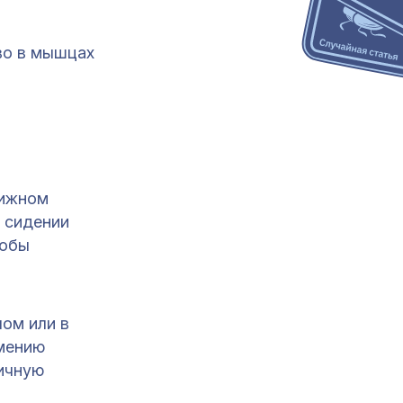
во в мышцах
ижном
 сидении
тобы
ом или в
емению
ичную