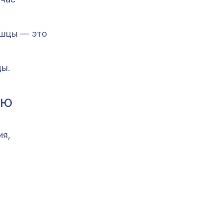
ышцы — это
ы.
ью
ия,