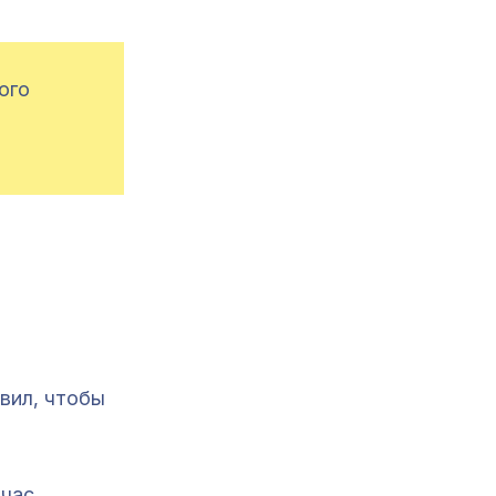
ого
вил, чтобы
 час