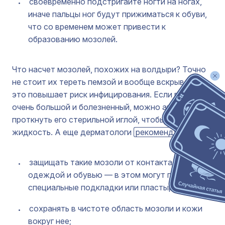
своевременно подстригайте ногти на ногах,
иначе пальцы ног будут прижиматься к обуви,
что со временем может привести к
образованию мозолей.
Что насчет мозолей, похожих на волдыри? Точно
не стоит их тереть пемзой и вообще вскрывать —
это повышает риск инфицирования. Если волдырь
очень большой и болезненный, можно аккуратно
проткнуть его стерильной иглой, чтобы вытекла
жидкость. А еще дерматологи
рекомендуют
:
защищать такие мозоли от контакта с
одеждой и обувью — в этом могут помочь
специальные подкладки или пластыри;
сохранять в чистоте область мозоли и кожи
вокруг нее;