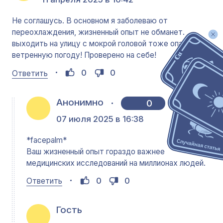
Не соглашусь. В основном я заболеваю от
переохлаждения, жизненный опыт не обманет.
выходить на улицу с мокрой головой тоже опасно в
ветренную погоду! Проверено на себе!
0
0
Ответить
Анонимно
0
07 июля 2025 в 16:38
*facepalm*
Ваш жизненный опыт гораздо важнее
медицинских исследований на миллионах людей.
0
0
Ответить
Гость