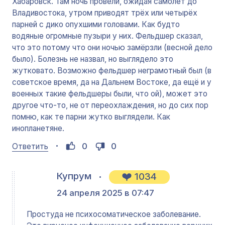
Хабаровск. Там ночь провели, ожидая самолёт до
Владивостока, утром приводят трёх или четырёх
парней с дико опухшими головами. Как будто
водяные огромные пузыри у них. Фельдшер сказал,
что это потому что они ночью замёрзли (весной дело
было). Болезнь не назвал, но выглядело это
жутковато. Возможно фельдшер неграмотный был (в
советское время, да на Дальнем Востоке, да ещё и у
военных такие фельдшеры были, что ой), может это
другое что-то, не от переохлаждения, но до сих пор
помню, как те парни жутко выглядели. Как
инопланетяне.
0
0
Ответить
Купрум
1034
24 апреля 2025 в 07:47
Простуда не психосоматическое заболевание.