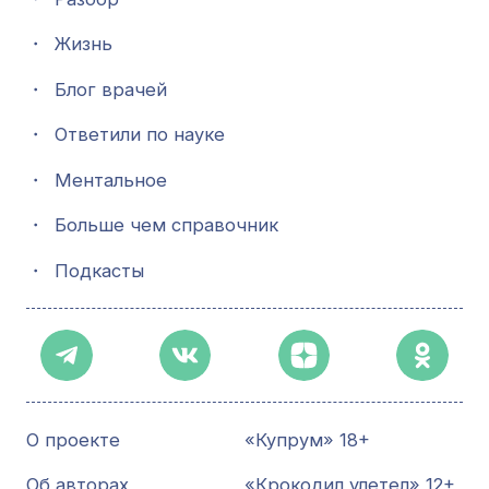
・
Жизнь
・
Блог врачей
・
Ответили по науке
・
Ментальное
・
Больше чем справочник
・
Подкасты
О проекте
«Купрум» 18+
Об авторах
«Крокодил улетел» 12+