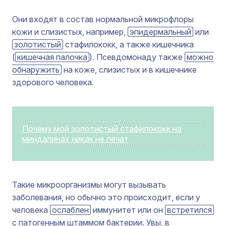
Они входят в состав нормальной микрофлоры
кожи и слизистых, например,
эпидермальный
или
золотистый
стафилококк, а также кишечника
(
кишечная палочка
). Псевдомонаду также
можно 
обнаружить
на коже, слизистых и в кишечнике
здорового человека.
Почему мой золотистый стафилококк на
миндалинах никак не лечат
Такие микроорганизмы могут вызывать
заболевания, но обычно это происходит, если у
человека
ослаблен
иммунитет или он
встретился
с патогенным штаммом бактерии. Увы, в