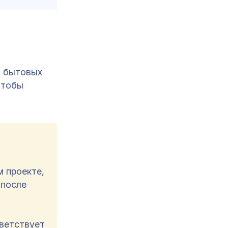
в бытовых
чтобы
м проекте,
 после
ветствует