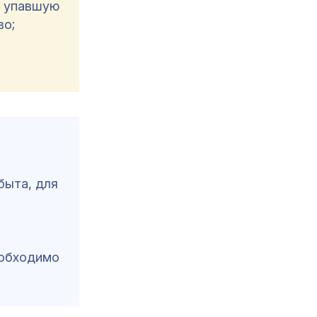
ь упавшую
во;
быта, для
еобходимо