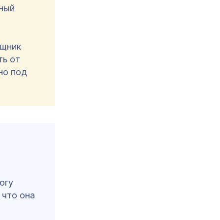
вный
ощник
ть от
но под
огу
 что она