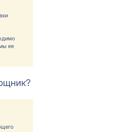
вки
ходимо
мы ее
мощник?
бщего