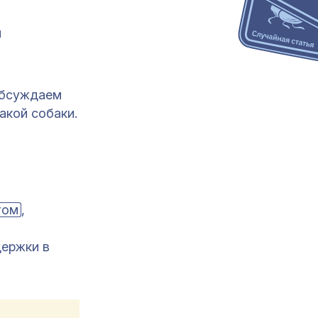
и
Обсуждаем
акой собаки.
том
,
держки в