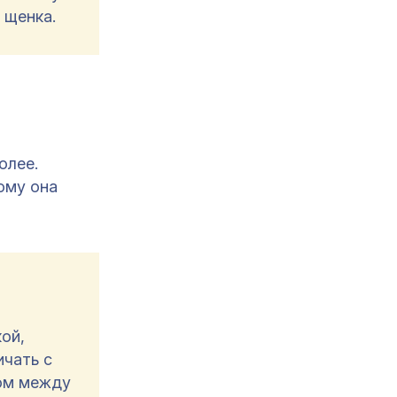
 щенка.
олее.
ому она
ой,
ичать с
сом между