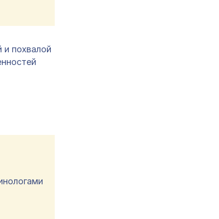
 и похвалой
енностей
инологами