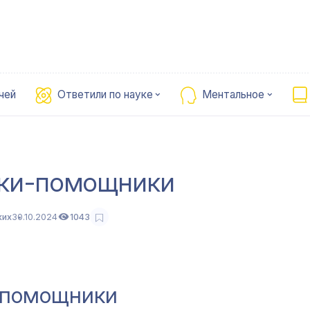
чей
Ответили по науке
Ментальное
аки-помощники
ких
30.10.2024
1043
-помощники