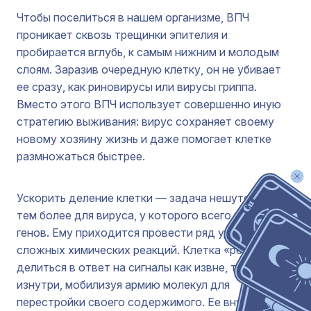
Чтобы поселиться в нашем организме, ВПЧ
проникает сквозь трещинки эпителия и
пробирается вглубь, к самым нижним и молодым
слоям. Заразив очередную клетку, он не убивает
ее сразу, как риновирусы или вирусы гриппа.
Вместо этого ВПЧ использует совершенно иную
стратегию выживания: вирус сохраняет своему
новому хозяину жизнь и даже помогает клетке
размножаться быстрее.
Ускорить деление клетки — задача нешуточная,
тем более для вируса, у которого всего восемь
генов. Ему приходится провести ряд удивительно
сложных химических реакций. Клетка «решает»
делиться в ответ на сигналы как извне, так и
изнутри, мобилизуя армию молекул для
перестройки своего содержимого. Ее внутренний