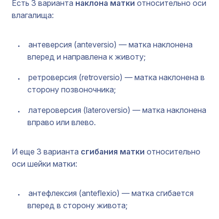
Есть 3 варианта
наклона матки
относительно оси
влагалища:
антеверсия (anteversio) — матка наклонена
вперед и направлена к животу;
ретроверсия (retroversio) — матка наклонена в
сторону позвоночника;
латероверсия (lateroversio) — матка наклонена
вправо или влево.
И еще 3 варианта
сгибания матки
относительно
оси шейки матки:
антефлексия (anteflexio) — матка сгибается
вперед в сторону живота;