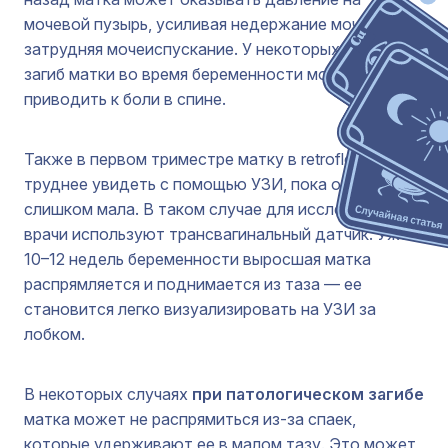
мочевой пузырь, усиливая недержание мочи либо
затрудняя мочеиспускание. У некоторых женщин
загиб матки во время беременности может
приводить к боли в спине.
Также в первом триместре матку в retroflexio
труднее увидеть с помощью УЗИ, пока она еще
слишком мала. В таком случае для исследования
врачи используют трансвагинальный датчик. Уже в
10–12 недель беременности выросшая матка
распрямляется и поднимается из таза — ее
становится легко визуализировать на УЗИ за
лобком.
В некоторых случаях
при патологическом загибе
матка может не распрямиться из-за спаек,
которые удерживают ее в малом тазу. Это может