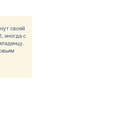
нут своей
, иногда с
младенцу.
ровьим