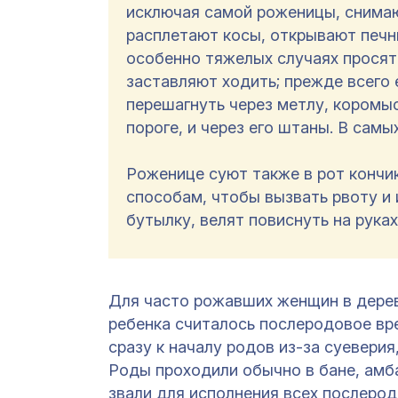
исключая самой роженицы, снимаю
расплетают косы, открывают печные
особенно тяжелых случаях просят
заставляют ходить; прежде всего 
перешагнуть через метлу, коромыс
пороге, и через его штаны. В сам
Роженице суют также в рот кончик
способам, чтобы вызвать рвоту и 
бутылку, велят повиснуть на руках,
Для часто рожавших женщин в дере
ребенка считалось послеродовое вр
сразу к началу родов из-за суеверия
Роды проходили обычно в бане, амба
звали для исполнения всех послеро