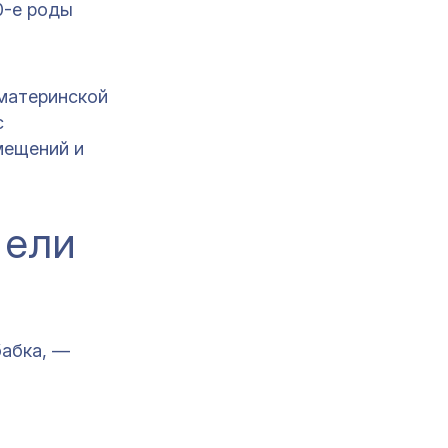
0-е роды
 материнской
с
мещений и
 ели
бабка, —