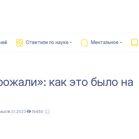
чей
Ответили по науке
Ментальное
рожали»: как это было на
ова
06.01.2023
15450