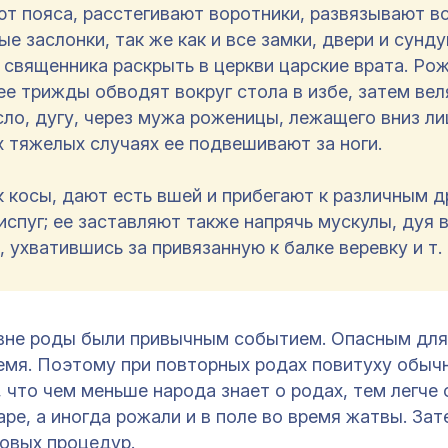
т пояса, расстегивают воротники, развязывают вс
 заслонки, так же как и все замки, двери и сундук
 священника раскрыть в церкви царские врата. Ро
ее трижды обводят вокруг стола в избе, затем вел
ло, дугу, через мужа роженицы, лежащего вниз ли
ых тяжелых случаях ее подвешивают за ноги.
 косы, дают есть вшей и прибегают к различным д
испуг; ее заставляют также напрячь мускулы, дуя 
 ухватившись за привязанную к балке веревку и т. 
вне роды были привычным событием. Опасным для
емя. Поэтому при повторных родах повитуху обычн
, что чем меньше народа знает о родах, тем легче 
ре, а иногда рожали и в поле во время жатвы. Зат
довых процедур.