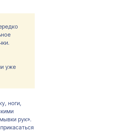
нередко
ьное
чки.
ни уже
у, ноги,
скими
мывки рук».
 прикасаться