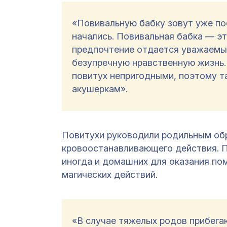
«Повивальную бабку зовут уже пос
начались. Повивальная бабка — э
предпочтение отдается уважаемы
безупречную нравственную жизнь.
повитух непригодными, поэтому т
акушеркам».
Повитухи руководили родильным обр
кровоостанавливающего действия. П
иногда и домашних для оказания пом
магических действий.
«В случае тяжелых родов прибега