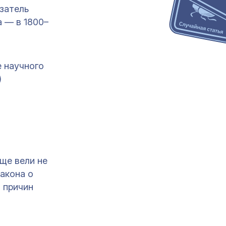
азатель
а — в 1800–
е научного
)
еще вели не
акона о
я причин