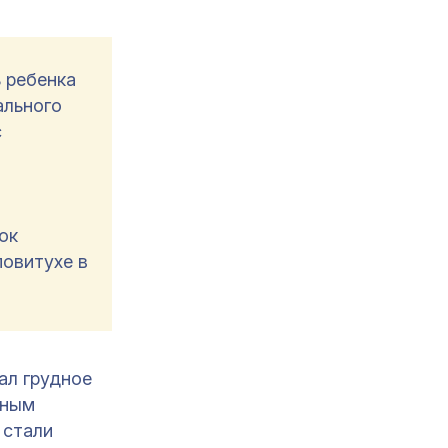
 ребенка
ального
с
ок
повитухе в
ал грудное
нным
 стали