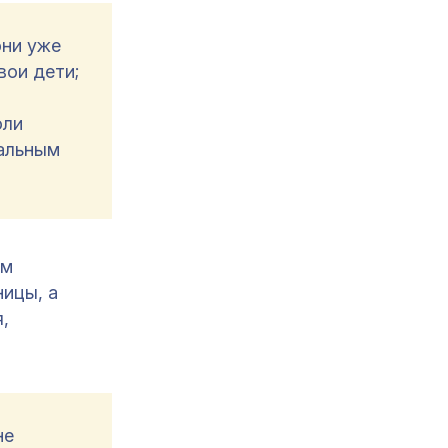
они уже
вои дети;
оли
нальным
ом
ицы, а
,
не