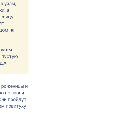
е узлы,
и; в
женицу
ят
цом на
ругим
в пустую
д.».
 роженицы и
о не звали
они пройдут.
ем повитуху