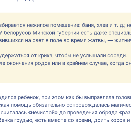
бирается нежилое помещение: баня, хлев и т. д.; 
 У белорусов Минской губернии есть даже специал
ившихся на свет в поле во время жатвы, — житни
удержаться от крика, чтобы не услышали соседи.
е окончания родов или в крайнем случае, когда о
дился ребенок, при этом как бы выправляла головк
еская помощь обязательно сопровождалась магиче
 считалась «нечистой» до проведения обряда «раз
енка грудью, есть вместе со всеми, доить коров и