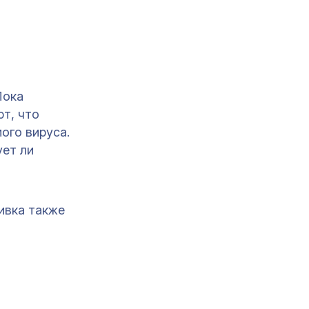
Пока
т, что
ого вируса.
ует ли
вивка также