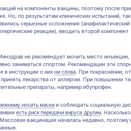
еакций на компоненты вакцины, поэтому после при
ке. Но, по результатам клинических испытаний, та
оявились серьезные осложнения (анафилактический
лергические реакции), вводить второй компонент
Минздрав не рекомендует мочить место инъекции,
нсивно заниматься спортом. Рекомендации эти спор
е в инструкции о них
ни слова
. При покраснении, о
 принять лекарства от аллергии. При повышении т
ительные препараты, например ибупрофен.
режнему носить маски
и соблюдать социальную ди
ививки
есть риск передачи вируса другим
. Насколько
 Массовая вакцинация началась недавно, поэтому
анные.