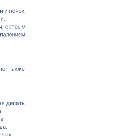
 и почек,
и,
ы, острым
спалением
но. Также
зя делать
а
па
ва:
евых