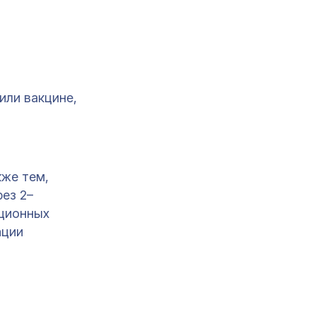
или вакцине,
кже тем,
ез 2–
кционных
ации