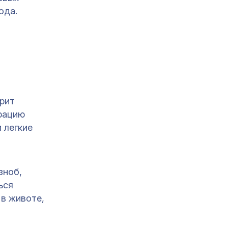
ода.
рит
урацию
 легкие
зноб,
ься
 в животе,