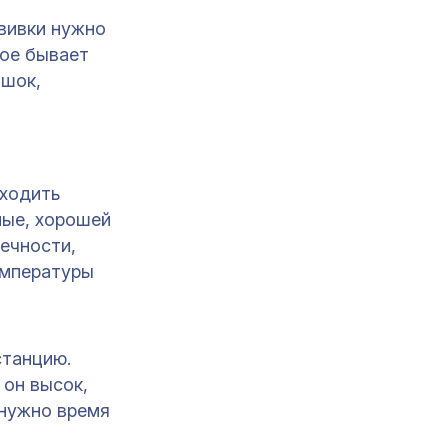
вивки нужно
кое бывает
 шок,
 ходить
ные, хорошей
течности,
емпературы
станцию.
 он высок,
 нужно время