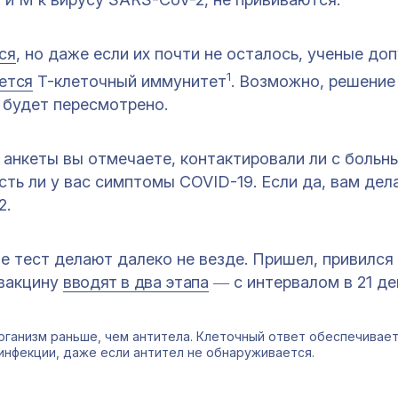
ся
, но даже если их почти не осталось, ученые до
1
ется
T-клеточный иммунитет
. Возможно, решение
 будет пересмотрено.
и анкеты вы отмечаете, контактировали ли с боль
сть ли у вас симптомы COVID-19. Если да, вам дел
2.
ле тест делают далеко не везде. Пришел, привился
 вакцину
вводят в два этапа
― с интервалом в 21 де
рганизм раньше, чем антитела. Клеточный ответ обеспечивае
нфекции, даже если антител не обнаруживается.