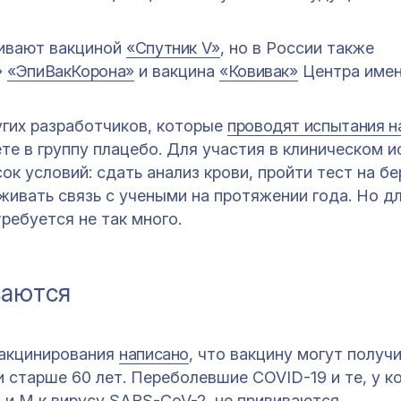
вивают вакциной
«Спутник V»
, но в России также
»
«ЭпиВакКорона»
и вакцина
«Ковивак»
Центра имен
гих разработчиков, которые
проводят испытания н
дете в группу плацебо. Для участия в клиническом 
к условий: сдать анализ крови, пройти тест на б
ивать связь с учеными на протяжении года. Но дл
ребуется не так много.
ваются
вакцинирования
написано
, что вакцину могут получи
 старше 60 лет. Переболевшие COVID-19 и те, у ко
G и М к вирусу SARS-CoV-2, не прививаются.