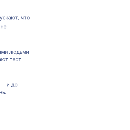
пускают, что
 не
ными людьми
ают тест
 ― и до
нь.
т