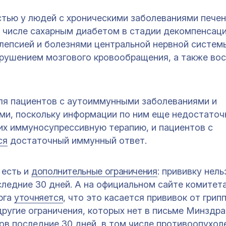
тью у людей с хроническими заболеваниями печени
 числе сахарным диабетом в стадии декомпенсаци
лепсией и болезнями центральной нервной систем
рушением мозгового кровообращения, а также во
ля пациентов с аутоиммунными заболеваниями и
и, поскольку информации по ним еще недостаточ
щих иммуносупрессивную терапию, и пациентов с
ся
достаточный иммунный ответ.
 есть и
дополнительные ограничения
: прививку нель
оследние 30 дней. А на официальном сайте комитет
рга
уточняется
, что это касается прививок от грип
другие ограничения, которых нет в письме Минздра
ов последние 30 дней, в том числе противоопухол