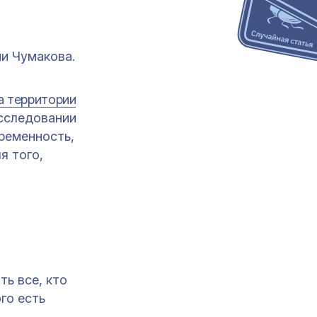
и Чумакова.
а территории
исследовании
еременность,
я того,
ть все, кто
го есть