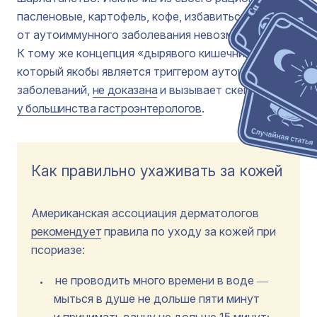
пасленовые, картофель, кофе, избавиться
от аутоиммунного заболевания невозможно.
К тому же концепция «дырявого кишечника»,
который якобы является триггером аутоиммунных
заболеваний,
не доказана
и вызывает скепсис
у большинства гастроэнтерологов
.
Как правильно ухаживать за кожей
Американская ассоциация дерматологов
рекомендует
правила по уходу за кожей при
псориазе:
не проводить много времени в воде ―
мыться в душе не дольше пяти минут