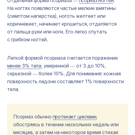
Отдельная форма псориаза ―
псориаз ногтей
.
На ногтях появляются частые мелкие вмятины
(симптом наперстка), ноготь желтеет или
коричневеет, начинает крошиться, отделяется
от пальца руки или ноги. Его легко спутать
с грибком ногтей.
Легкой формой псориаза считается поражение
менее 3% тела
, умеренной ― от 3 до 10%,
серьезной ― более 10%. Для понимания: кожная
поверхность ладони составляет 1% поверхности
тела.
Псориаз обычно
протекает циклами
,
обостряясь в течение нескольких недель или
месяцев, а затем на некоторое время стихая