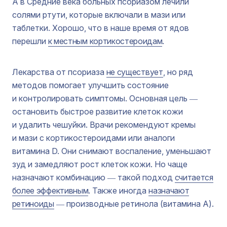
А в Средние века больных псориазом лечили
солями ртути, которые включали в мази или
таблетки. Хорошо, что в наше время от ядов
перешли
к местным кортикостероидам
.
Лекарства от псориаза
не существует
, но ряд
методов помогает улучшить состояние
и контролировать симптомы. Основная цель ―
остановить быстрое развитие клеток кожи
и удалить чешуйки. Врачи рекомендуют кремы
и мази с кортикостероидами или аналоги
витамина D. Они снимают воспаление, уменьшают
зуд и замедляют рост клеток кожи. Но чаще
назначают комбинацию ― такой подход
считается
более эффективным
. Также иногда
назначают
ретиноиды
― производные ретинола (витамина А).