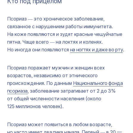
Кто под прицелом
Псориаз ― это хроническое заболевание,
связанное с нарушением работы иммунитета.
На коже появляются и зудят красные чешуйчатые
пятна. Чаще всего ― на локтях и коленях.
Но иногда они появляются
на ногтях и даже во рту
.
Псориаз поражает мужчин и женщин всех
возрастов, независимо от этнического
происхождения. По данным
Национального фонда
псориаза
, заболевание затрагивает от 2 до 3%
от общей численности населения (около
125 миллионов человек).
Псориаз может появиться в любом возрасте,
но часто имеет
два пика начала
. Первый ― в 20 —