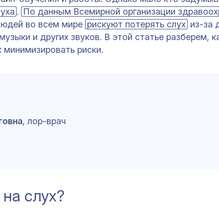
луха
.
По данным Всемирной организации здравоохр
людей во всем мире
рискуют потерять слух
из-за 
узыки и других звуков. В этой статье разберем, к
к минимизировать риски.
говна
, лор-врач
 на слух?