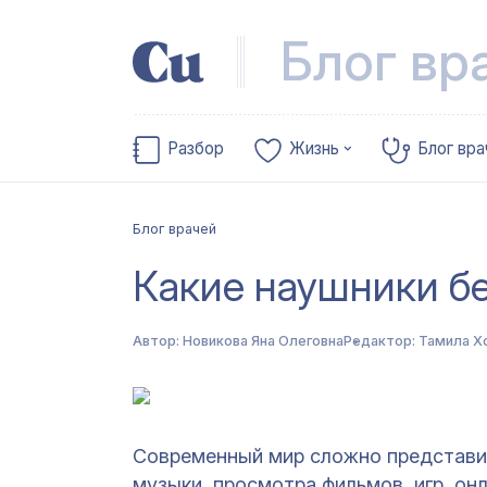
Блог вр
Разбор
Жизнь
Блог вра
Блог врачей
Какие наушники б
Автор:
Новикова Яна Олеговна
Редактор:
Тамила Х
Современный мир сложно представит
музыки, просмотра фильмов, игр, он