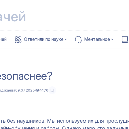
ачей
чей
Ответили по науке
Ментальное
езопаснее?
оджаева
09.07.2025
1470
ь без наушников. Мы используем их для прослуш
лайн-обучения и работы. Однако мало кто задумыв