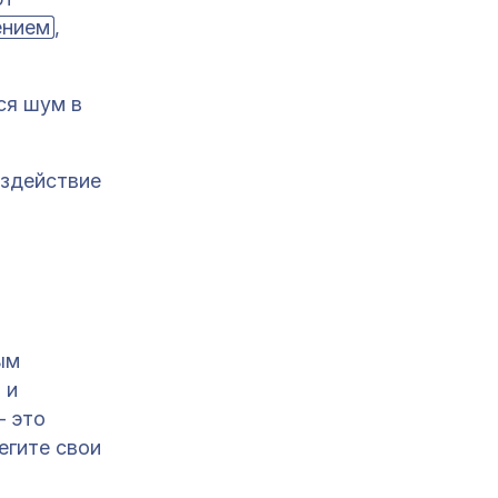
ением
,
ся шум в
оздействие
ым
 и
— это
егите свои