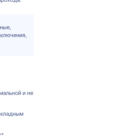
ные,
дключения,
мальной и не
акладным
ют