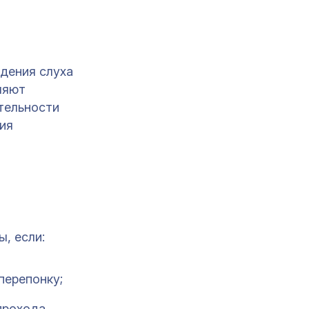
дения слуха
ляют
тельности
ия
, если:
перепонку;
прохода.