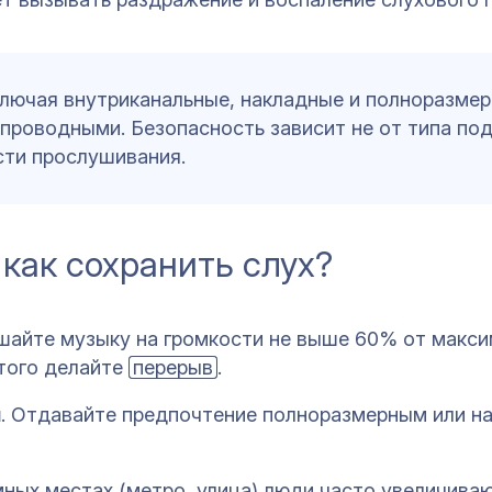
лючая внутриканальные, накладные и полноразмер
спроводными. Безопасность зависит не от типа по
сти прослушивания.
как сохранить слух?
ушайте музыку на громкости не выше 60% от макси
этого делайте
перерыв
.
и
. Отдавайте предпочтение полноразмерным или н
мных местах (метро, улица) люди часто увеличива