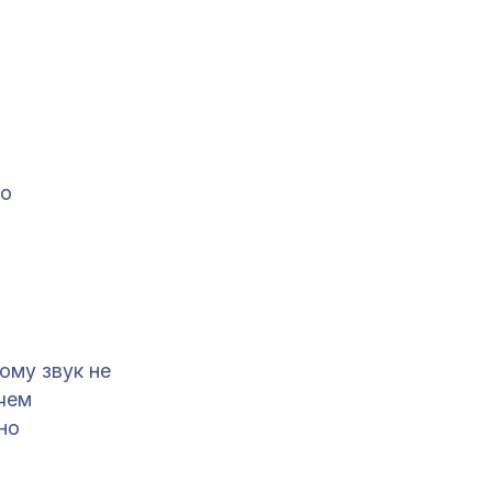
го
ому звук не
 чем
но