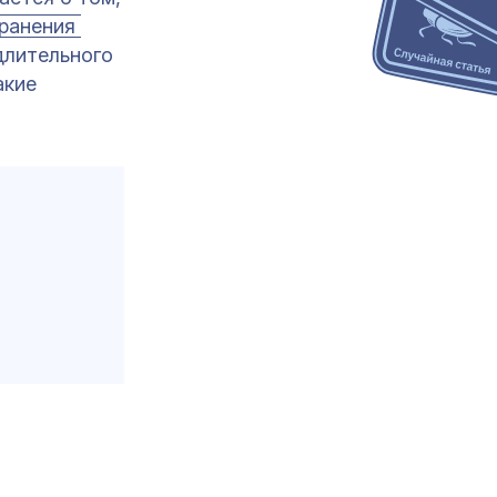
анения 
длительного
акие