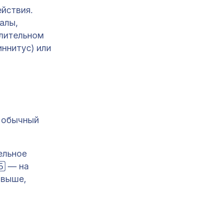
ействия.
алы,
лительном
иннитус) или
: обычный
ельное
Б
— на
 выше,