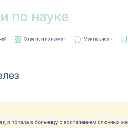
и по науке
чей
Ответили по науке
Ментальное
елез
ад я попала в больницу с воспалением слюнных же