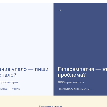
→
ение упало — пиши
Гиперэмпатия — э
опало?
проблема?
 просмотров
1865 просмотров
ие
04.08.2026
Психология
30.07.2026
→
Больше такого