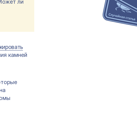
 Может ли
кировать
ния камней
оторые
на
томы