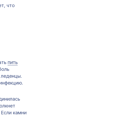
ет, что
ать
пить
боль
 леденцы.
инфекцию.
динилась
толкнет
 Если камни