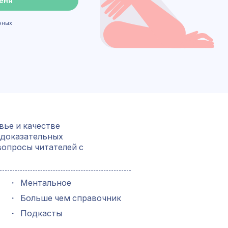
еня
нных
вье и качестве
 доказательных
вопросы читателей с
・
Ментальное
・
Больше чем справочник
・
Подкасты