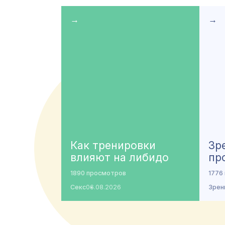
→
→
Как тренировки
Зр
влияют на либидо
пр
1890 просмотров
1776
Секс
06.08.2026
Зрен