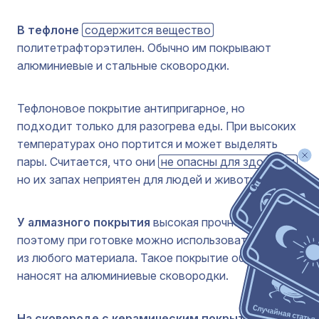
В тефлоне
содержится вещество
политетрафторэтилен. Обычно им покрывают
алюминиевые и стальные сковородки.
Тефлоновое покрытие антипригарное, но
подходит только для разогрева еды. При высоких
температурах оно портится и может выделять
пары. Считается, что они
не опасны для здоровья
,
но их запах неприятен для людей и животных.
У алмазного покрытия
высокая прочность,
поэтому при готовке можно использовать лопатки
из любого материала. Такое покрытие обычно
наносят на алюминиевые сковородки.
На сковороде с керамическим покрытием