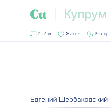
Купрум
Разбор
Жизнь
Блог вра
Евгений Щербаковский