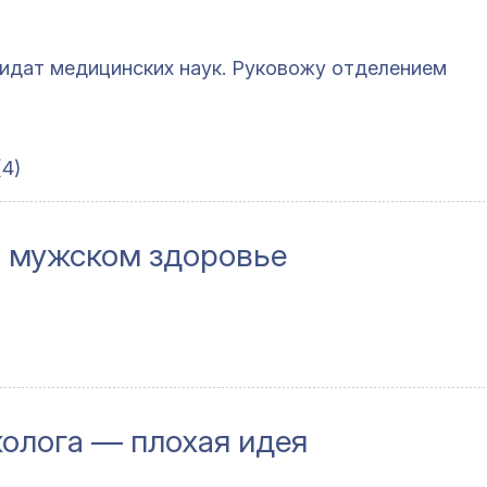
дидат медицинских наук. Руковожу отделением
(4)
о мужском здоровье
колога — плохая идея