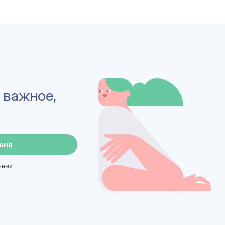
 важное,
еня
нных