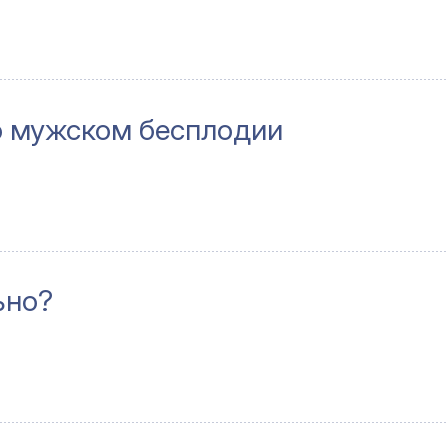
о мужском бесплодии
ьно?