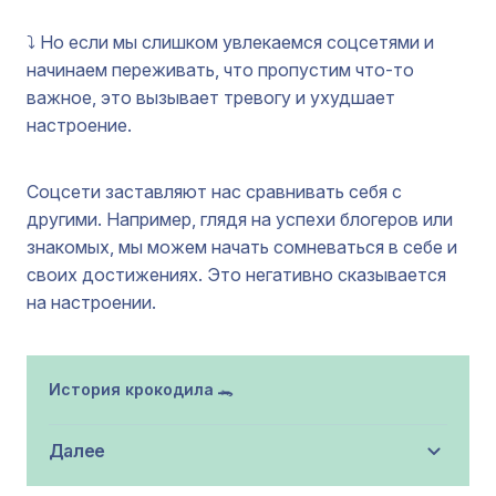
⤵️ Но если мы слишком увлекаемся соцсетями и
начинаем переживать, что пропустим что-то
важное, это вызывает тревогу и ухудшает
настроение.
Соцсети заставляют нас сравнивать себя с
другими. Например, глядя на успехи блогеров или
знакомых, мы можем начать сомневаться в себе и
своих достижениях. Это негативно сказывается
на настроении.
История крокодила
🐊
Залипал в соцсетях и увидел крокодила, который
Далее
построил себе огромный дом на холме. Сначала
расстроился, что мой новый домик — просто